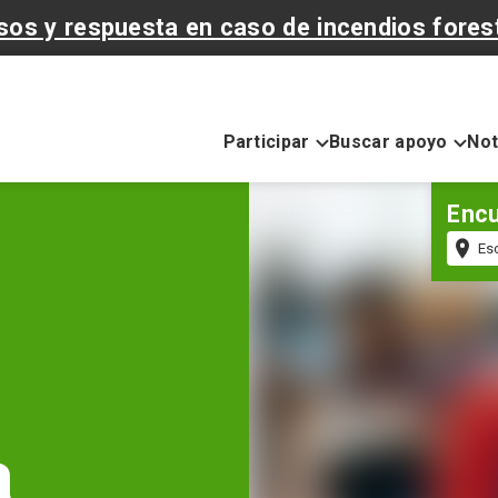
sos y respuesta en caso de incendios fores
Participar
Buscar apoyo
Not
Encu
Có
po
a