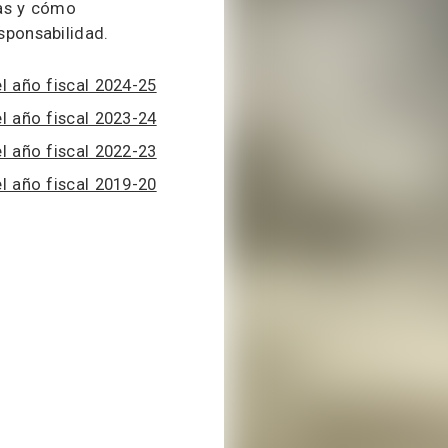
zas y cómo
sponsabilidad.
l año fiscal 2024-25
l año fiscal 2023-24
l año fiscal 2022-23
l año fiscal 2019-20