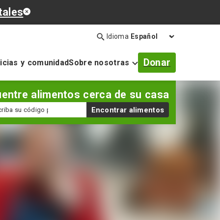
tales
Idioma
Búsqueda
Abrir
la
Donar
icias y comunidad
Sobre nosotras
barra
de
búsqueda
entre alimentos cerca de su casa
digo
Encontrar alimentos
stal