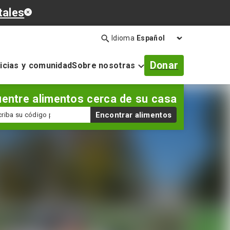
tales
Idioma
Búsqueda
Abrir
la
Donar
icias y comunidad
Sobre nosotras
barra
de
búsqueda
entre alimentos cerca de su casa
digo
Encontrar alimentos
stal