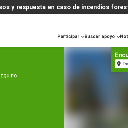
sos y respuesta en caso de incendios fores
Participar
Buscar apoyo
Not
Encu
Có
po
 equipo