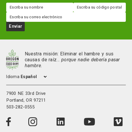
Nombre
Código
postal
Correo
electrónico
Enviar
Nuestra misión: Eliminar el hambre y sus
causas de raíz…
porque nadie debería pasar
hambre.
Idioma
7900 NE 33rd Drive
Portland, OR 97211
503-282-0555
Visit
Visit
Visit
Visi
Visit
us
us
us
us
us